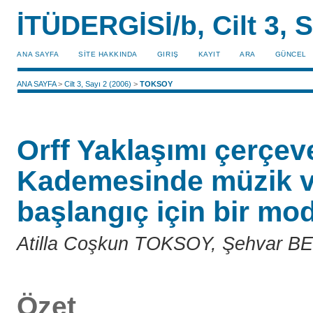
İTÜDERGİSİ/b, Cilt 3, S
ANA SAYFA
SİTE HAKKINDA
GIRIŞ
KAYIT
ARA
GÜNCEL
ANA SAYFA
>
Cilt 3, Sayı 2 (2006)
>
TOKSOY
Orff Yaklaşımı çerçeve
Kademesinde müzik ve
başlangıç için bir mod
Atilla Coşkun TOKSOY, Şehvar 
Özet