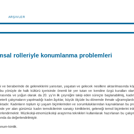
ARŞIVLER
umsal rolleriyle konumlanma problemleri
ve beraberinde de geleneklerini yansıtan, yaşatan ve gelecek nesillere aktarılmasında köprü
 bu yönüyle de halk kültürü içerisinde önemli bir yer tutan ve kendine özgü kuralları ola
asında ve yoğun olarak da 20. yy’ın ilk çeyreğini takip eden süreçte başlanabilmiş, kadın 
da yeterli çalışmaların yapılmadığı kadın âşıklar, büyük ölçüde bu dönemde ihmale uğramışlard
ktadır. Kadınların toplum içi yaşam biçimlerinden ve sorumluluklarından kaynaklanan bu prob
de yer alan günümüz kadın temsilcilerinin sanatçı kimliklerini, geleneği temsil biçimlerini i
dirmektir. Müzikoloji-etnomüzikoloji araştırma teknikleri kullanılarak hazırlanan bu çalışmad
nda da değerlendirilmiştir.
konum-kimlik.