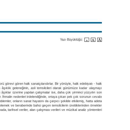
Yazı Büyüklüğü:
 görevi gören halk sanatçılarıdırlar. Bir yönüyle, halk edebiyatı - halk
n âşıklık geleneğinin, asli temsilcileri olarak günümüze kadar ulaşmayı
âşıklar üzerine yapılan çalışmalar ise, daha çok yirminci yüzyılın son
ır. İhmalin nedenleri irdelendiğinde, ortaya çıkan pek çok sorunun cevabı
lemler, onların sanat hayatını da çarpıcı şekilde etkilemiş, hatta adeta
rdelemek ve beraberinde bahsi geçen temsilcilerin ürettiklerinden örnekler
a, tarihsel veriler, alan çalışması verileri ve müzikal analiz yöntemleri