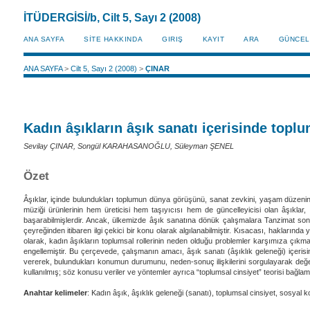
İTÜDERGİSİ/b, Cilt 5, Sayı 2 (2008)
ANA SAYFA
SİTE HAKKINDA
GIRIŞ
KAYIT
ARA
GÜNCEL
ANA SAYFA
>
Cilt 5, Sayı 2 (2008)
>
ÇINAR
Kadın âşıkların âşık sanatı içerisinde topl
Sevilay ÇINAR, Songül KARAHASANOĞLU, Süleyman ŞENEL
Özet
Âşıklar, içinde bulundukları toplumun dünya görüşünü, sanat zevkini, yaşam düzenini 
müziği ürünlerinin hem üreticisi hem taşıyıcısı hem de güncelleyicisi olan âşıklar,
başarabilmişlerdir. Ancak, ülkemizde âşık sanatına dönük çalışmalara Tanzimat sonr
çeyreğinden itibaren ilgi çekici bir konu olarak algılanabilmiştir. Kısacası, hakların
olarak, kadın âşıkların toplumsal rollerinin neden olduğu problemler karşımıza çıkma
engellemiştir. Bu çerçevede, çalışmanın amacı, âşık sanatı (âşıklık geleneği) içerisin
vererek, bulundukları konumun durumunu, neden-sonuç ilişkilerini sorgulayarak değerlen
kullanılmış; söz konusu veriler ve yöntemler ayrıca “toplumsal cinsiyet” teorisi bağlamı
Anahtar kelimeler
: Kadın âşık, âşıklık geleneği (sanatı), toplumsal cinsiyet, sosyal 