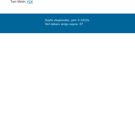
Tam Metin:
PDF
Sayfa oluşturuldu, yeri: 0.1410s
Veri tabanı sorgu sayısı: 67