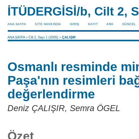
İTÜDERGİSİ/b, Cilt 2, S
ANA SAYFA
SİTE HAKKINDA
GIRIŞ
KAYIT
ARA
GÜNCEL
ANA SAYFA
>
Cilt 2, Sayı 1 (2005)
>
ÇALIŞIR
Osmanlı resminde mi
Paşa'nın resimleri ba
değerlendirme
Deniz ÇALIŞIR, Semra ÖGEL
Özet