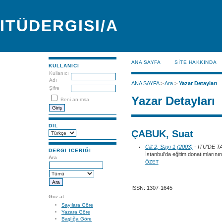
ITÜDERGISI/A
ANA SAYFA
SİTE HAKKINDA
KULLANICI
Kullanıcı
Adı
ANA SAYFA
>
Ara
>
Yazar Detayları
Şifre
Yazar Detayları
Beni anımsa
DIL
ÇABUK, Suat
Cilt 2, Sayı 1 (2003)
- İTÜ'DE 
DERGI ICERIĞI
İstanbul'da eğitim donatımlarını
Ara
ÖZET
ISSN: 1307-1645
Göz at
Sayılara Göre
Yazara Göre
Başlığa Göre