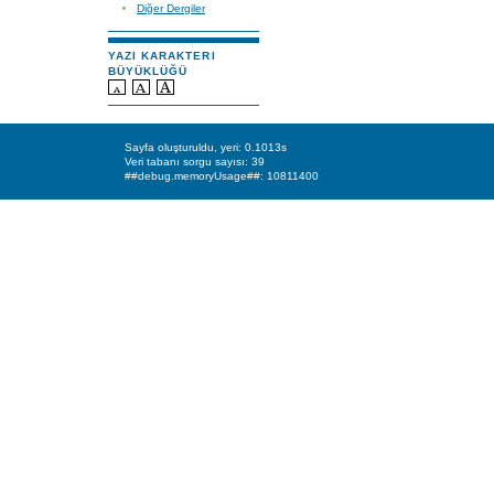
Diğer Dergiler
YAZI KARAKTERI
BÜYÜKLÜĞÜ
Sayfa oluşturuldu, yeri: 0.1013s
Veri tabanı sorgu sayısı: 39
##debug.memoryUsage##: 10811400