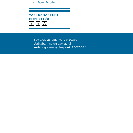
Diğer Dergiler
YAZI KARAKTERI
BÜYÜKLÜĞÜ
Sayfa oluşturuldu, yeri: 0.1030s
Veri tabanı sorgu sayısı: 42
##debug.memoryUsage##: 10825672