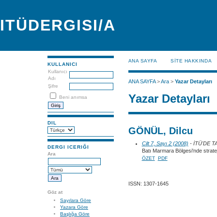
ITÜDERGISI/A
ANA SAYFA
SİTE HAKKINDA
KULLANICI
Kullanıcı
Adı
ANA SAYFA
>
Ara
>
Yazar Detayları
Şifre
Yazar Detayları
Beni anımsa
DIL
GÖNÜL, Dilcu
Cilt 7, Sayı 2 (2008)
- İTÜ'DE 
DERGI ICERIĞI
Batı Marmara Bölgesi'nde strateji
Ara
ÖZET
PDF
ISSN: 1307-1645
Göz at
Sayılara Göre
Yazara Göre
Başlığa Göre