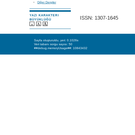
Diğer Dergiler
YAZI KARAKTERI
ISSN: 1307-1645
BÜYÜKLÜĞÜ
Sayfa oluşturuldu, yeri: 0.1026s
Veri tabanı sorgu sayısı: 50
##debug.memoryUsage##: 10843432