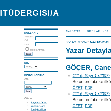
ITÜDERGISI/A
ANA SAYFA
SİTE HAKKINDA
KULLANICI
Kullanıcı
Adı
ANA SAYFA
>
Ara
>
Yazar Detayları
Şifre
Yazar Detayla
Beni anımsa
DIL
GÖÇER, Cane
Cilt 6, Sayı 1 (2007)
DERGI ICERIĞI
Ara
Beton prefabrike ilköğ
ÖZET
PDF
Cilt 6, Sayı 1 (2007)
Göz at
Beton prefabrike ilköğ
Sayılara Göre
ÖZET
PDF
Yazara Göre
Başlığa Göre