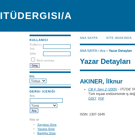
ITÜDERGISI/A
ANA SAYFA
SİTE HAKKINDA
KULLANICI
Kullanıcı
Adı
ANA SAYFA
>
Ara
>
Yazar Detayları
Şifre
Yazar Detayları
Beni anımsa
DIL
AKINER, İlknur
Cilt 4, Sayı 2 (2005)
- İTÜ'DE 
DERGI ICERIĞI
Türk inşaat endüstrisinde iş değerle
Ara
ÖZET
PDF
ISSN: 1307-1645
Göz at
Sayılara Göre
Yazara Göre
Başlığa Göre