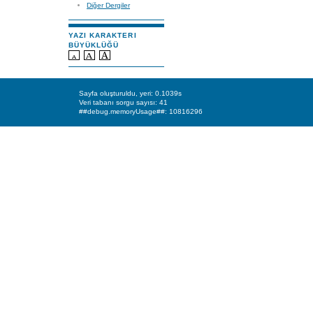
Diğer Dergiler
YAZI KARAKTERI
BÜYÜKLÜĞÜ
Sayfa oluşturuldu, yeri: 0.1039s
Veri tabanı sorgu sayısı: 41
##debug.memoryUsage##: 10816296