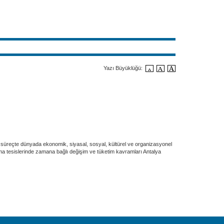
Yazı Büyüklüğü:
r. Bu süreçte dünyada ekonomik, siyasal, sosyal, kültürel ve organizasyonel
ma tesislerinde zamana bağlı değişim ve tüketim kavramları Antalya