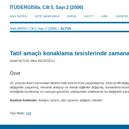
İTÜDERGİSİ/a, Cilt 5, Sayı 2 (2006)
ANA SAYFA
SİTE HAKKINDA
GIRIŞ
KAYIT
ARA
GÜNCEL
ANA SAYFA
>
Cilt 5, Sayı 2 (2006)
>
ALTUN
Tatil amaçlı konaklama tesislerinde zamana
Sedef ALTUN, Mine İNCEOĞLU
Özet
20. yüzyılın ikinci yarısından itibaren kitle turizmi hızla yaygınlaşmış, turist profili 
değişimler yaşanmış, mimarlık anlayışı ve mimari eğilimler değişmiş, konaklama tesis
örneğinde incelenmiş ve sonuçta günümüz yaklaşımları irdelenerek bu değişimin yarattığı
Anahtar Kelimeler
: Antalya, turizm, otel, tasarım, değişim, tüketim.
Tam Metin:
PDF