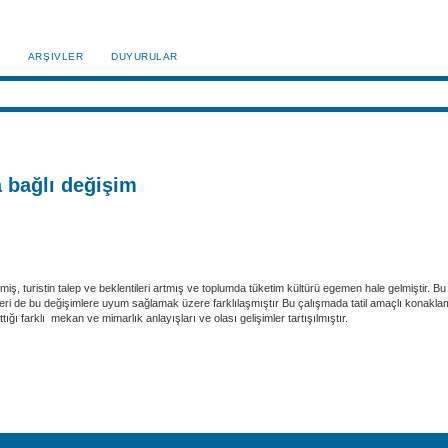
ARŞIVLER
DUYURULAR
 bağlı değişim
değişmiş, turistin talep ve beklentileri artmış ve toplumda tüketim kültürü egemen hale gelmişti
leri de bu değişimlere uyum sağlamak üzere farklılaşmıştır Bu çalışmada tatil amaçlı konakla
 farklı mekan ve mimarlık anlayışları ve olası gelişimler tartışılmıştır.