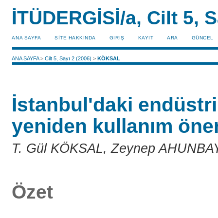
İTÜDERGİSİ/a, Cilt 5, S
ANA SAYFA
SİTE HAKKINDA
GIRIŞ
KAYIT
ARA
GÜNCEL
ANA SAYFA
>
Cilt 5, Sayı 2 (2006)
>
KÖKSAL
İstanbul'daki endüstr
yeniden kullanım öner
T. Gül KÖKSAL, Zeynep AHUNBA
Özet