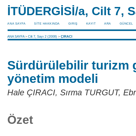
İTÜDERGİSİ/a, Cilt 7, S
ANA SAYFA
SİTE HAKKINDA
GIRIŞ
KAYIT
ARA
GÜNCEL
ANA SAYFA
>
Cilt 7, Sayı 2 (2008)
>
ÇIRACI
Sürdürülebilir turizm g
yönetim modeli
Hale ÇIRACI, Sırma TURGUT, E
Özet