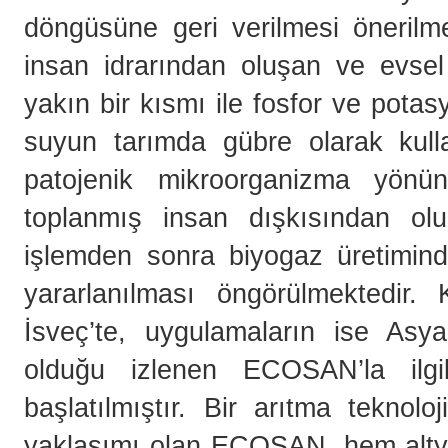
döngüsüne geri verilmesi önerilme
insan idrarından oluşan ve evsel
yakın bir kısmı ile fosfor ve pota
suyun tarımda gübre olarak kul
patojenik mikroorganizma yön
toplanmış insan dışkısından ol
işlemden sonra biyogaz üretiminde
yararlanılması öngörülmektedir.
İsveç’te, uygulamaların ise Asy
olduğu izlenen ECOSAN’la ilgi
başlatılmıştır. Bir arıtma teknol
yaklaşımı olan ECOSAN, hem alty