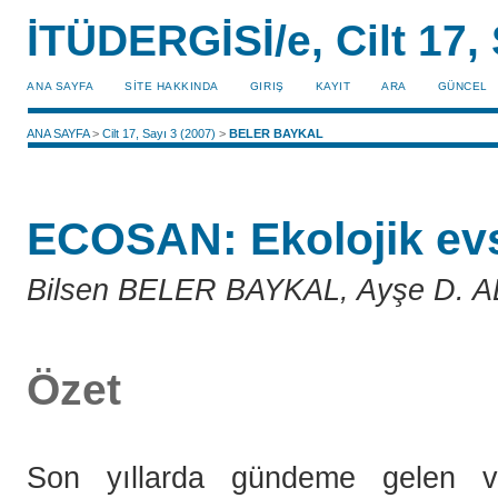
İTÜDERGİSİ/e, Cilt 17, 
ANA SAYFA
SİTE HAKKINDA
GIRIŞ
KAYIT
ARA
GÜNCEL
ANA SAYFA
>
Cilt 17, Sayı 3 (2007)
>
BELER BAYKAL
ECOSAN: Ekolojik evs
Bilsen BELER BAYKAL, Ayşe D. 
Özet
Son yıllarda gündeme gelen ve