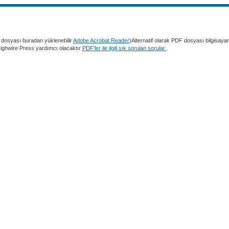
dosyası buradan yüklenebilir
Adobe Acrobat Reader
)Alternatif olarak PDF dosyası bilgisaya
 Highwire Press yardımcı olacaktır
PDF'ler ile ilgili sık sorulan sorular
.