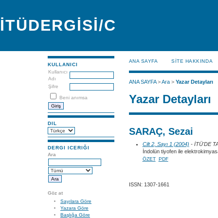
İTÜDERGİSİ/C
ANA SAYFA
SİTE HAKKINDA
KULLANICI
Kullanıcı
Adı
ANA SAYFA
>
Ara
>
Yazar Detayları
Şifre
Yazar Detayları
Beni anımsa
DIL
SARAÇ, Sezai
Cilt 2, Sayı 1 (2004)
- İTÜ'DE 
DERGI ICERIĞI
İndolün tiyofen ile elektrokimya
Ara
ÖZET
PDF
ISSN: 1307-1661
Göz at
Sayılara Göre
Yazara Göre
Başlığa Göre