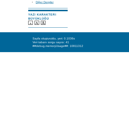
Diğer Dergiler
YAZI KARAKTERI
BÜYÜKLÜĞÜ
Sayfa oluşturuldu, yeri: 0.1036s
Veri tabanı sorgu sayısı: 41
##debug.memoryUsage##: 10811312