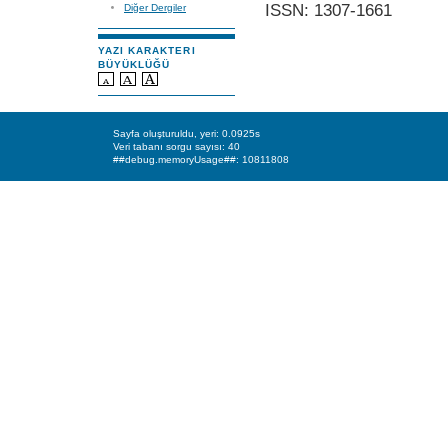
ISSN: 1307-1661
Diğer Dergiler
YAZI KARAKTERI
BÜYÜKLÜĞÜ
Sayfa oluşturuldu, yeri: 0.0925s
Veri tabanı sorgu sayısı: 40
##debug.memoryUsage##: 10811808