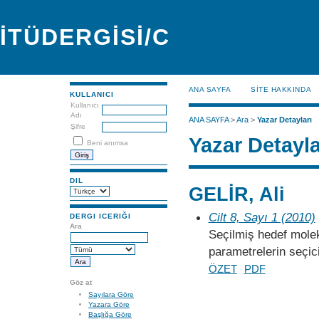
İTÜDERGİSİ/C
ANA SAYFA
SİTE HAKKINDA
KULLANICI
Kullanıcı
Adı
ANA SAYFA
>
Ara
>
Yazar Detayları
Şifre
Yazar Detayla
Beni anımsa
DIL
GELİR, Ali
Cilt 8, Sayı 1 (2010)
DERGI ICERIĞI
Ara
Seçilmiş hedef molekü
parametrelerin seçici
ÖZET
PDF
Göz at
Sayılara Göre
Yazara Göre
Başlığa Göre