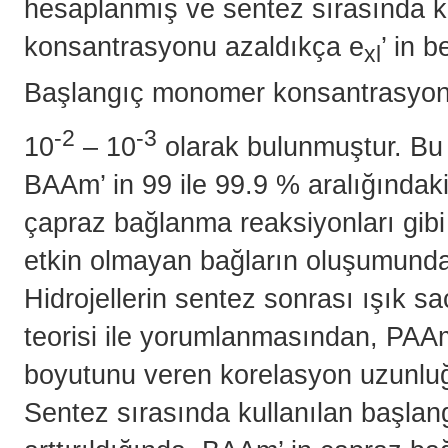
hesaplanmış ve sentez sırasında k
konsantrasyonu azaldıkça e
’ in 
xl
Başlangıç monomer konsantrasyo
-2
-3
10
– 10
olarak bulunmuştur. Bu 
BAAm’ in 99 ile 99.9 % aralığındaki
çapraz bağlanma reaksiyonları gibi
etkin olmayan bağların oluşumunda
Hidrojellerin sentez sonrası ışık 
teorisi ile yorumlanmasından, PAAm
boyutunu veren korelasyon uzunluğ
Sentez sırasında kullanılan başl