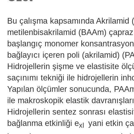
Bu çalışma kapsamında Akrilamid 
metilenbisakrilamid (BAAm) çapraz b
başlangıç monomer konsantrasyonl
bağlayıcı içeren poli (akrilamid) (P
Hidrojellerin şişme ve elastisite ölçü
saçınımı tekniği ile hidrojellerin i
Yapılan ölçümler sonucunda, PAAm hi
ile makroskopik elastik davranışlar
Hidrojellerin sentez sonrası elasti
bağlanma etkinliği e
yani etkin ç
xl