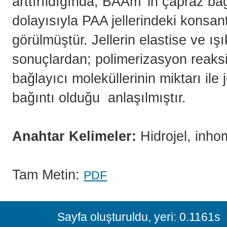
arttırıldığında, BAAm’ in çapraz bağ
dolayısıyla PAA jellerindeki konsa
görülmüştür. Jellerin elastise ve ı
sonuçlardan; polimerizasyon reaks
bağlayıcı moleküllerinin miktarı ile
bağıntı olduğu anlaşılmıştır.
Anahtar Kelimeler:
Hidrojel, inhom
Tam Metin:
PDF
Sayfa oluşturuldu, yeri: 0.1161s