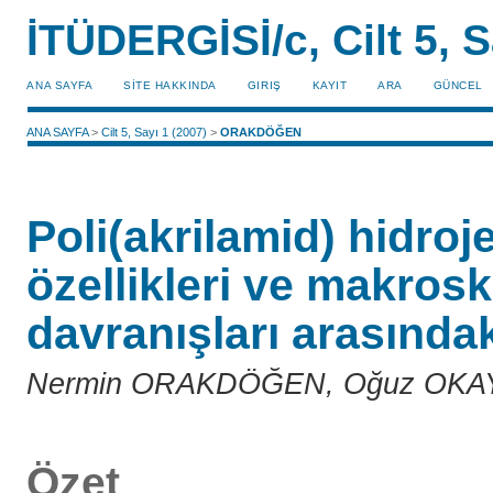
İTÜDERGİSİ/c, Cilt 5, S
ANA SAYFA
SİTE HAKKINDA
GIRIŞ
KAYIT
ARA
GÜNCEL
ANA SAYFA
>
Cilt 5, Sayı 1 (2007)
>
ORAKDÖĞEN
Poli(akrilamid) hidroj
özellikleri ve makrosk
davranışları arasındak
Nermin ORAKDÖĞEN, Oğuz OKA
Özet