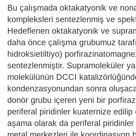
Bu çalışmada oktakatyonik ve nona
kompleksleri sentezlenmiş ve spektr
Hedeflenen oktakatyonik ve supramo
daha önce çalışma grubumuz tarafı
hidroksietiltiyo) porfirazinatoma
sentezlenmiştir. Supramoleküler y
molekülünün DCCI katalizörlüğünde p
kondenzasyonundan sonra oluşacak
donör grubu içeren yeni bir porfira
periferal piridinler kuaternize edili
aşama olarak da periferal piridinl
metal merkezleri ile koordinasyon b