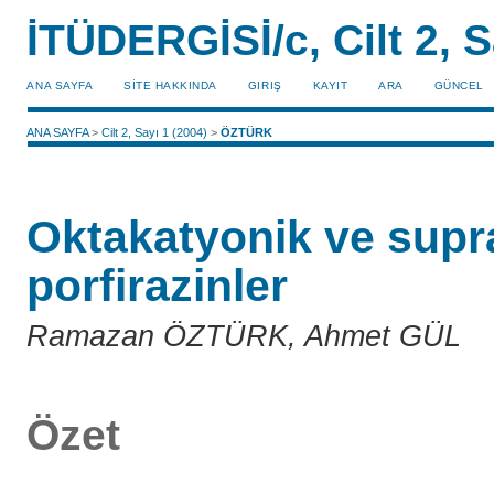
İTÜDERGİSİ/c, Cilt 2, S
ANA SAYFA
SİTE HAKKINDA
GIRIŞ
KAYIT
ARA
GÜNCEL
ANA SAYFA
>
Cilt 2, Sayı 1 (2004)
>
ÖZTÜRK
Oktakatyonik ve supr
porfirazinler
Ramazan ÖZTÜRK, Ahmet GÜL
Özet