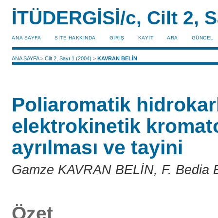
İTÜDERGİSİ/c, Cilt 2, S
ANA SAYFA
SİTE HAKKINDA
GIRIŞ
KAYIT
ARA
GÜNCEL
ANA SAYFA
>
Cilt 2, Sayı 1 (2004)
>
KAVRAN BELİN
Poliaromatik hidrokar
elektrokinetik kromat
ayrılması ve tayini
Gamze KAVRAN BELİN, F. Bedia
Özet