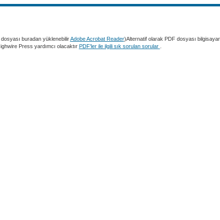
dosyası buradan yüklenebilir
Adobe Acrobat Reader
)Alternatif olarak PDF dosyası bilgisaya
 Highwire Press yardımcı olacaktır
PDF'ler ile ilgili sık sorulan sorular
.