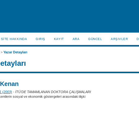
SİTE HAKKINDA
GIRIŞ
KAYIT
ARA
GÜNCEL
ARŞIVLER
D
>
Yazar Detayları
etayları
Kenan
 1 (2003)
- İTÜ'DE TAMAMLANAN DOKTORA ÇALIŞMALARI
entlerin sosyal ve ekonomik göstergeleri arasındaki ilişki