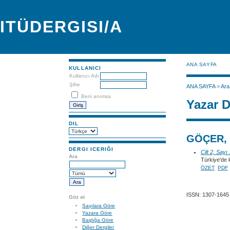
ITÜDERGISI/A
ANA SAYFA
KULLANICI
Kullanıcı Adı
Şifre
ANA SAYFA
>
Ara
Beni anımsa
Yazar D
DIL
GÖÇER, 
DERGI ICERIĞI
Cilt 2, Sayı
Ara
Türkiye'de k
ÖZET
PDF
ISSN: 1307-1645
Göz at
Sayılara Göre
Yazara Göre
Başlığa Göre
Diğer Dergiler