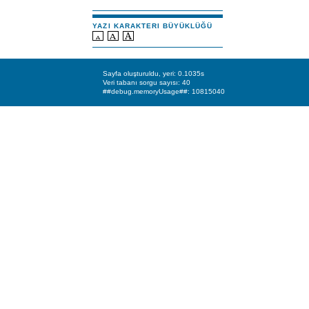
YAZI KARAKTERI BÜYÜKLÜĞÜ
Sayfa oluşturuldu, yeri: 0.1035s
Veri tabanı sorgu sayısı: 40
##debug.memoryUsage##: 10815040