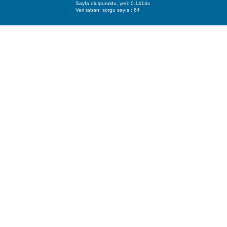
Sayfa oluşturuldu, yeri: 0.1414s
Veri tabanı sorgu sayısı: 64