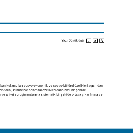
Yazı Büyüklüğü:
an kullanıcıları sosyo-ekonomik ve sosyo-kültürel özellikleri açısından
ihi, kültürel ve anlamsal özellikleri daha hızlı bir şekilde
 ve anket soruşturmalarıyla sistematik bir şekilde ortaya çıkarılması ve