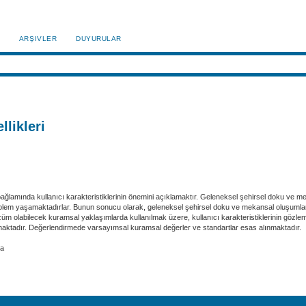
ARŞIVLER
DUYURULAR
llikleri
amında kullanıcı karakteristiklerinin önemini açıklamaktır. Geleneksel şehirsel doku ve mek
m yaşamaktadırlar. Bunun sonucu olarak, geleneksel şehirsel doku ve mekansal oluşumların tar
m olabilecek kuramsal yaklaşımlarda kullanılmak üzere, kullanıcı karakteristiklerinin gözlem
unmaktadır. Değerlendirmede varsayımsal kuramsal değerler ve standartlar esas alınmaktadır.
ma