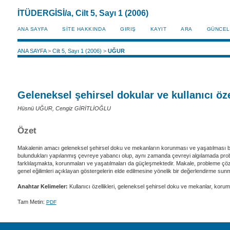
İTÜDERGİSİ/a, Cilt 5, Sayı 1 (2006)
ANA SAYFA
SİTE HAKKINDA
GIRIŞ
KAYIT
ARA
GÜNCEL
ANA SAYFA
>
Cilt 5, Sayı 1 (2006)
>
UĞUR
Geleneksel şehirsel dokular ve kullanıcı öze
Hüsnü UĞUR, Cengiz GİRİTLİOĞLU
Özet
Makalenin amacı geleneksel şehirsel doku ve mekanların korunması ve yaşatılması bağl
bulundukları yapılanmış çevreye yabancı olup, aynı zamanda çevreyi algılamada proble
farklılaşmakta, korunmaları ve yaşatılmaları da güçleşmektedir. Makale, probleme çözü
genel eğilimleri açıklayan göstergelerin elde edilmesine yönelik bir değerlendirme s
Anahtar Kelimeler:
Kullanıcı özellikleri, geleneksel şehirsel doku ve mekanlar, koru
Tam Metin:
PDF