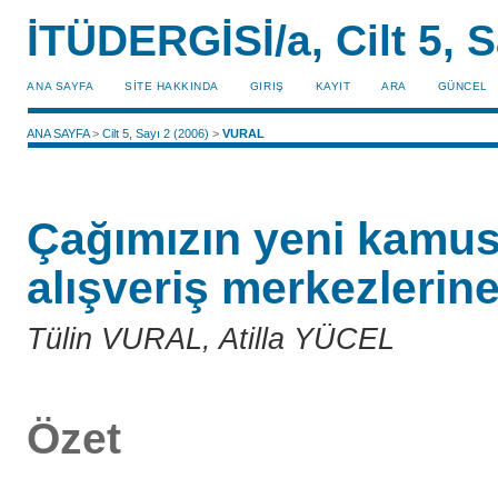
İTÜDERGİSİ/a, Cilt 5, S
ANA SAYFA
SİTE HAKKINDA
GIRIŞ
KAYIT
ARA
GÜNCEL
ANA SAYFA
>
Cilt 5, Sayı 2 (2006)
>
VURAL
Çağımızın yeni kamus
alışveriş merkezlerine 
Tülin VURAL, Atilla YÜCEL
Özet