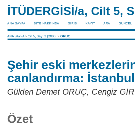
İTÜDERGİSİ/a, Cilt 5, S
ANA SAYFA
SİTE HAKKINDA
GIRIŞ
KAYIT
ARA
GÜNCEL
ANA SAYFA
>
Cilt 5, Sayı 2 (2006)
>
ORUÇ
Şehir eski merkezler
canlandırma: İstanbu
Gülden Demet ORUÇ, Cengiz Gİ
Özet