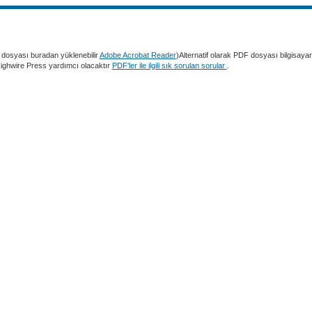
dosyası buradan yüklenebilir
Adobe Acrobat Reader
)Alternatif olarak PDF dosyası bilgisaya
 Highwire Press yardımcı olacaktır
PDF'ler ile ilgili sık sorulan sorular
.