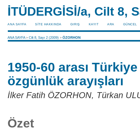
İTÜDERGİSİ/a, Cilt 8, S
ANA SAYFA
SİTE HAKKINDA
GIRIŞ
KAYIT
ARA
GÜNCEL
ANA SAYFA
>
Cilt 8, Sayı 2 (2009)
>
ÖZORHON
1950-60 arası Türkiye
özgünlük arayışları
İlker Fatih ÖZORHON, Türkan U
Özet