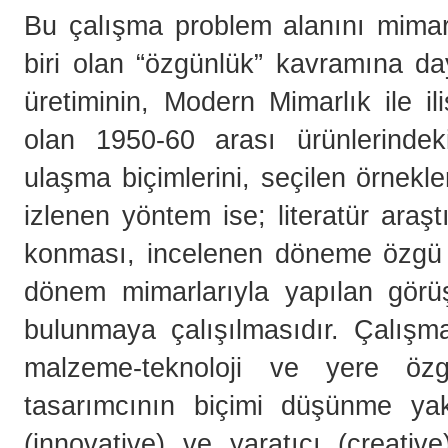
Bu çalışma problem alanını mimarl
biri olan “özgünlük” kavramına da
üretiminin, Modern Mimarlık ile i
olan 1950-60 arası ürünlerindek
ulaşma biçimlerini, seçilen örnekl
izlenen yöntem ise; literatür araş
konması, incelenen döneme özgü fa
dönem mimarlarıyla yapılan görüşm
bulunmaya çalışılmasıdır. Çalış
malzeme-teknoloji ve yere özg
tasarımcının biçimi düşünme yakl
(innovative) ve yaratıcı (creativ