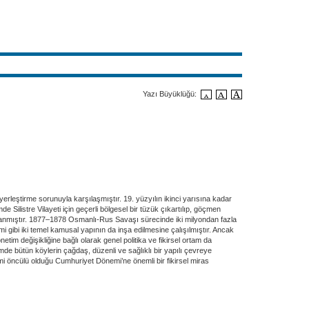
Yazı Büyüklüğü:
eştirme sorunuyla karşılaşmıştır. 19. yüzyılın ikinci yarısına kadar
listre Vilayeti için geçerli bölgesel bir tüzük çıkartılıp, göçmen
ağlanmıştır. 1877–1878 Osmanlı-Rus Savaşı sürecinde iki milyondan fazla
i gibi iki temel kamusal yapının da inşa edilmesine çalışılmıştır. Ancak
etim değişikliğine bağlı olarak genel politika ve fikirsel ortam da
de bütün köylerin çağdaş, düzenli ve sağlıklı bir yapılı çevreye
i öncülü olduğu Cumhuriyet Dönemi’ne önemli bir fikirsel miras