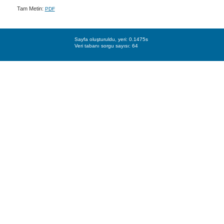
Tam Metin:
PDF
Sayfa oluşturuldu, yeri: 0.1475s
Veri tabanı sorgu sayısı: 64