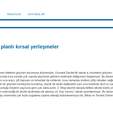
ARŞIVLER
DUYURULAR
lanlı kırsal yerleşmeler
itlelerin göçmen durumuna düşmesiyle, Osmanlı Devleti ilk olarak iç kesimlere göçmen yerl
asında kısa sürede çok sayıda göçmenin gelmesi nedeniyle değişmeye başlamıştır. Bu dönemde Si
nı sıra arazi, çift hayvanı ve tohumluk da verilerek, kısa zamanda üretken çiftçi olmaları s
kin bir göçmen komisyonu kurulmuş, büyük bir iskân faaliyetinin yanı sıra köylerde okul ve cam
rduğu köylerin sayısına göre çok daha azdır. 2. Meşrutiyet’in ilanıyla birlikte ülkede köklü yön
yetersizliği de devlet tarafından ele alınmış ve “köy sorunu” olarak tanımlanmıştır. Bu dönem
avaş ortamında çok fazla uygulama yapma olanağı bulunamamışsa da, İttihat ve Terakki Dönem