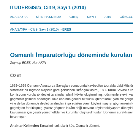
İTÜDERGİSİ/a, Cilt 9, Sayı 1 (2010)
ANA SAYFA
SİTE HAKKINDA
GIRIŞ
KAYIT
ARA
GÜNCEL
ANA SAYFA
>
Cilt 9, Sayı 1 (2010)
>
ERES
Osmanlı İmparatorluğu döneminde kurulan p
Zeynep ERES, Nur AKIN
Özet
1683–1699 Osmanlı-Avusturya Savaşları sonucunda kaybedilen topraklardaki Müslüman k
sistemsiz bir biçimde olaylara göre şekillenen iskân yaklaşımı, 1856 Kırım Savaşı sır
komisyonu kurularak devlet tarafından planlı köyler oluşturulmuş, göçmenlere evin ya
göçmenin gelmesi nedeniyle, ülke çapında geçerli bir tüzük çıkartılarak, yeni ve geliş
yine de bu dönemde devlet tarafından inşa ettirilen planlı köylerin sayısı göçmenlerin ku
geçmişten farklılaşmış, yalnız göçmen iskânı değil mevcut köylerdeki yaşam düzeyinin 
kavuşması için çeşitli yönetmelikler ve kurumlar oluşturulmuştur. Dönemin sürekli s
bırakmıştır.
Anahtar Kelimeler:
Kırsal mimari, planlı köy, Osmanlı dönemi.