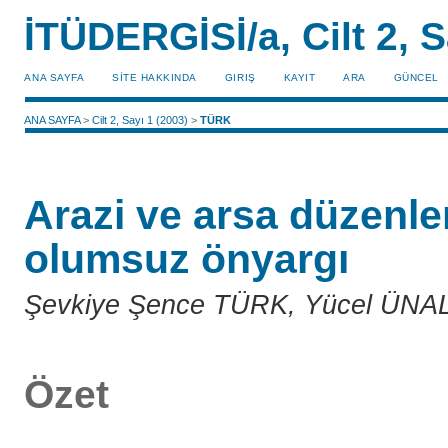
İTÜDERGİSİ/a, Cilt 2, S
ANA SAYFA
SİTE HAKKINDA
GIRIŞ
KAYIT
ARA
GÜNCEL
ANA SAYFA
>
Cilt 2, Sayı 1 (2003)
>
TÜRK
Arazi ve arsa düzenle
olumsuz önyargı
Şevkiye Şence TÜRK, Yücel ÜNA
Özet